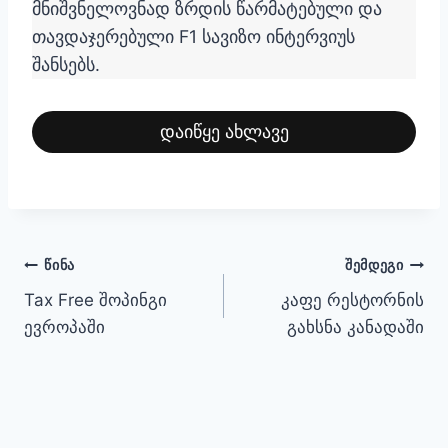
მნიშვნელოვნად ზრდის წარმატებული და
თავდაჯერებული F1 სავიზო ინტერვიუს
შანსებს.
დაიწყე ახლავე
პოსტის
ᲬᲘᲜᲐ
ᲨᲔᲛᲓᲔᲒᲘ
Tax Free შოპინგი
კაფე რესტორნის
ნავიგაცია
ევროპაში
გახსნა კანადაში