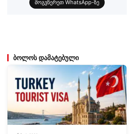
მოგვწერეთ WhatsApp-ზე
ᲑᲝᲚᲝᲡ ᲓᲐᲛᲐᲢᲔᲑᲣᲚᲘ