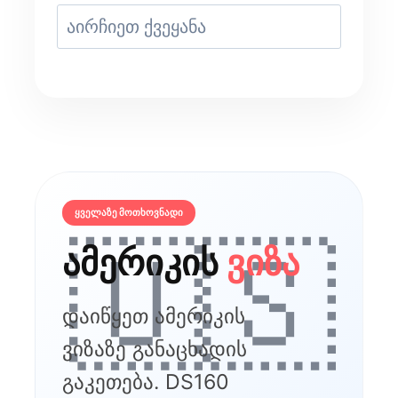
ᲧᲕᲔᲚᲐᲖᲔ ᲛᲝᲗᲮᲝᲕᲜᲐᲓᲘ
🇺🇸
ამერიკის
ვიზა
დაიწყეთ ამერიკის
ვიზაზე განაცხადის
გაკეთება. DS160