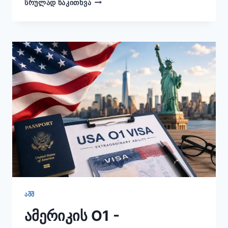
ᲡᲠᲣᲚᲐᲓ ᲬᲐᲙᲘᲗᲮᲕᲐ
ᲕᲘᲖᲐ
-
5
ᲠᲔᲐᲚᲣᲠᲘ
ᲨᲔᲪᲓᲝᲛᲐ
ᲐᲨᲨ
ამერიკის O1 -