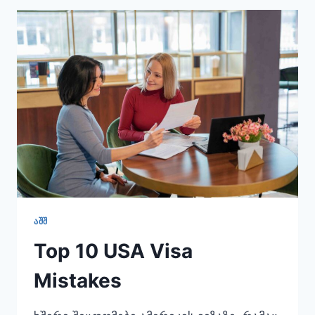
B1/B2
TOURIST
VISA
ᲐᲨᲨ
Top 10 USA Visa
Mistakes