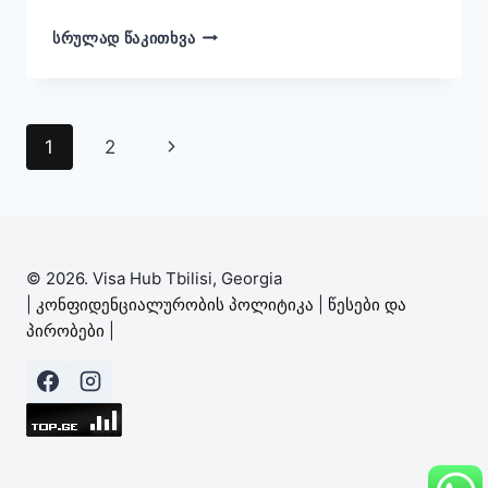
J-
ᲡᲠᲣᲚᲐᲓ ᲬᲐᲙᲘᲗᲮᲕᲐ
1
ᲒᲐᲪᲕᲚᲘᲗᲘ
ᲞᲠᲝᲒᲠᲐᲛᲘᲡ
ᲕᲘᲖᲐ
Page
Next
1
2
ᲐᲛᲔᲠᲘᲙᲐᲨᲘ:
ᲛᲝᲗᲮᲝᲕᲜᲔᲑᲘ,
navigation
Page
ᲙᲐᲢᲔᲒᲝᲠᲘᲔᲑᲘ
ᲓᲐ
ᲞᲠᲝᲪᲔᲡᲘ
(2026
© 2026. Visa Hub Tbilisi, Georgia
ᲒᲖᲐᲛᲙᲕᲚᲔᲕᲘ)
|
კონფიდენციალურობის პოლიტიკა
|
წესები და
პირობები
|