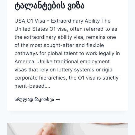
ტალანტების ვიზა
USA O1 Visa – Extraordinary Ability The
United States O1 visa, often referred to as
the extraordinary ability visa, remains one
of the most sought-after and flexible
pathways for global talent to work legally in
America. Unlike traditional employment
visas that rely on lottery systems or rigid
corporate hierarchies, the O1 visa is strictly
merit-based….
ᲐᲛᲔᲠᲘᲙᲘᲡ
ᲡᲠᲣᲚᲐᲓ ᲬᲐᲙᲘᲗᲮᲕᲐ
O1
-
ᲢᲐᲚᲐᲜᲢᲔᲑᲘᲡ
ᲕᲘᲖᲐ