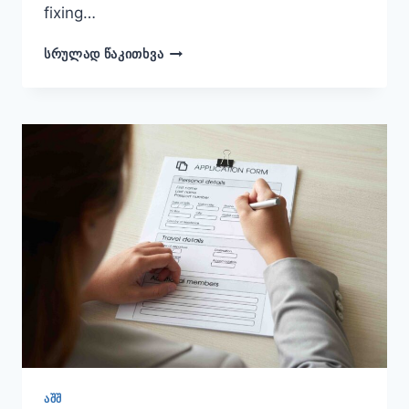
fixing…
USA
ᲡᲠᲣᲚᲐᲓ ᲬᲐᲙᲘᲗᲮᲕᲐ
VISA
REJECTED?
WHAT
TO
DO
NEXT
ᲐᲨᲨ