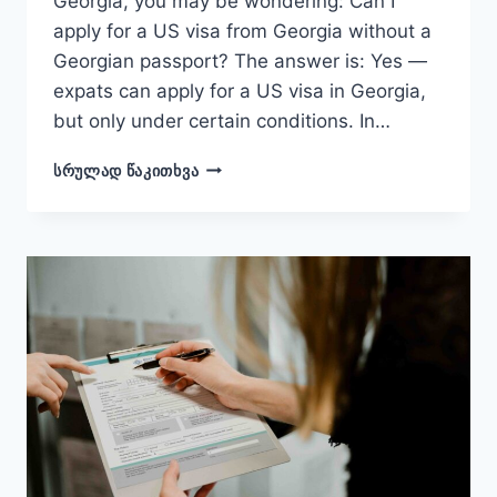
Georgia, you may be wondering: Can I
apply for a US visa from Georgia without a
Georgian passport? The answer is: Yes —
expats can apply for a US visa in Georgia,
but only under certain conditions. In…
CAN
ᲡᲠᲣᲚᲐᲓ ᲬᲐᲙᲘᲗᲮᲕᲐ
EXPATS
APPLY
FOR
A
US
VISA
IN
GEORGIA?