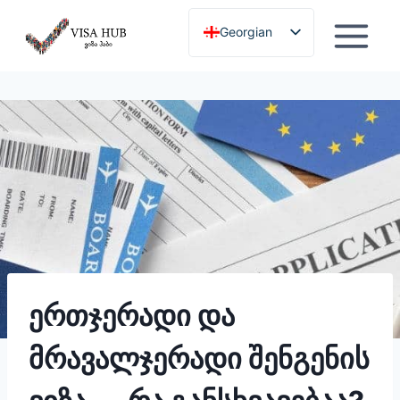
გამოტოვება
Georgian
English
ერთჯერადი და
მრავალჯერადი შენგენის